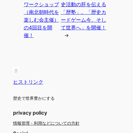
ワークショップ
史活動の肝を伝える
（南北朝時代を
「歴塾」。「歴史カ
楽しむ会主催）
ードゲーム今、そし
の4回目を開
て世界へ」を開催！
催！
→
ヒストリンク
歴史で世界豊かにする
privacy policy
情報管理・利用などについての方針