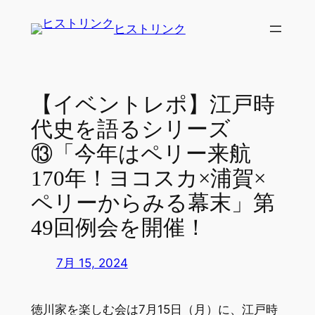
内
ヒストリンク
容
を
ス
キ
【イベントレポ】江戸時
ッ
代史を語るシリーズ
プ
⑬「今年はペリー来航
170年！ヨコスカ×浦賀×
ペリーからみる幕末」第
49回例会を開催！
7月 15, 2024
徳川家を楽しむ会は7月15日（月）に、江戸時