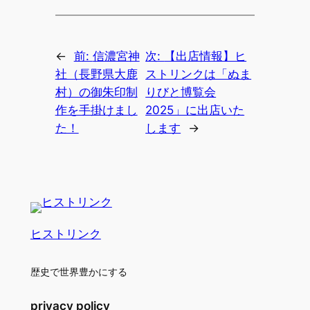
←
前:
信濃宮神
次:
【出店情報】ヒ
社（長野県大鹿
ストリンクは「ぬま
村）の御朱印制
りびと博覧会
作を手掛けまし
2025」に出店いた
た！
します
→
ヒストリンク
歴史で世界豊かにする
privacy policy