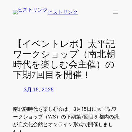
内
ヒストリンク
容
を
ス
キ
【イベントレポ】太平記
ッ
ワークショップ（南北朝
プ
時代を楽しむ会主催）の
下期7回目を開催！
3月 15, 2025
南北朝時代を楽しむ会は、3月15日に太平記ワ
ークショップ（WS）の下期第7回目を都内の緑
が丘文化会館とオンライン形式で開催しまし
た！