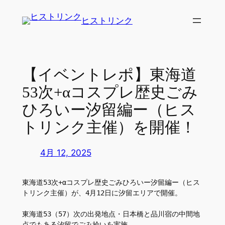
内
ヒストリンク
容
を
ス
キ
【イベントレポ】東海道
ッ
53次+αコスプレ歴史ごみ
プ
ひろいー汐留編ー（ヒス
トリンク主催）を開催！
4月 12, 2025
東海道53次+αコスプレ歴史ごみひろいー汐留編ー（ヒス
トリンク主催）が、4月12日に汐留エリアで開催。
東海道53（57）次の出発地点・日本橋と品川宿の中間地
点でもある汐留でごみ拾いを実施。