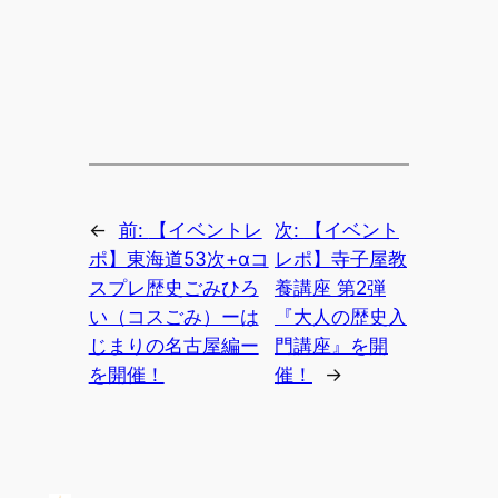
←
前:
【イベントレ
次:
【イベント
ポ】東海道53次+αコ
レポ】寺子屋教
スプレ歴史ごみひろ
養講座 第2弾
い（コスごみ）ーは
『大人の歴史入
じまりの名古屋編ー
門講座』を開
を開催！
催！
→