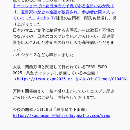
トークショーでは夏目漱石の子孫である夏目ひみか氏よ
り、夏目家の歴史や逸話が披露され、参加者は聞き入っ
ていました。Akiba.TV
社長の吉岡有一郎氏も登場し、盛
り上がりました
日本のマニア文化に精通する吉岡氏からは漱石と万博の
つながりや、日本のコスプレ文化とごみひろい、歴史要
素を組み合わせた本企画の取り組みを高評価いただきま
した！
ハヤシライスなども味わいました
大阪・関西万博と関連して行われているTEAM EXPO 
2025・共創チャレンジに参画している本企画！
（
https://team.expo2025.or.jp/ja/challenge/C10496）
万博も開催始まり、益々盛り上がっていくコスプレ歴史
ごみひろいへのご参加、お待ちしております。
今後の開催＞5月18日「黒船祭で下田編」
https://kosugomi-04shimoda.peatix.com/view