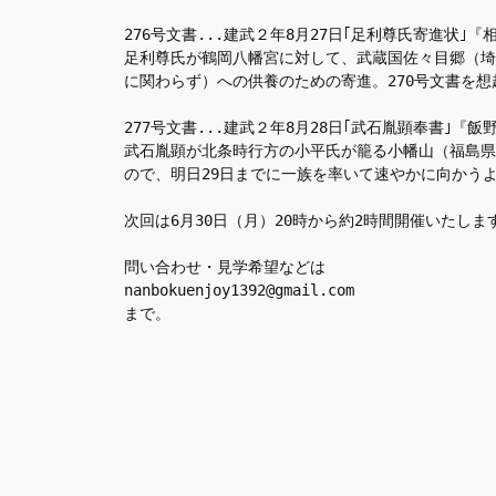
276号文書...建武２年8月27日｢足利尊氏寄進状｣
足利尊氏が鶴岡八幡宮に対して、武蔵国佐々目郷（埼
に関わらず）への供養のための寄進。270号文書を
277号文書...建武２年8月28日｢武石胤顕奉書｣『
武石胤顕が北条時行方の小平氏が籠る小幡山（福島県
ので、明日29日までに一族を率いて速やかに向かう
次回は6月30日（月）20時から約2時間開催いたし
問い合わせ・見学希望などは
nanbokuenjoy1392@gmail.com
まで。