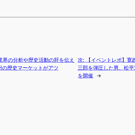
業界の分析や歴史活動の肝を伝え
次:
【イベントレポ】寛
九州の歴史マーケットがアツ
三郎を弾圧した男、松平
を開催
→