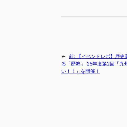
←
前:
【イベントレポ】歴史
る「歴塾」 25年度第2回「
い！！」を開催！