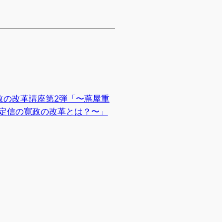
政の改革講座第2弾「〜蔦屋重
定信の寛政の改革とは？〜」