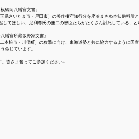
『相模鶴岡八幡宮文書』
玉県さいたま市・戸田市）の美作権守知行分を座冷まさぬ本知供料所と
想起してほしい、足利尊氏の無二の忠臣たちがたくさん討死している、
飯野八幡宮所蔵飯野家文書』
二本松市・川俣町）の攻撃に向け、東海道勢と共に協力するように国宣
よう命じています。
ます。皆さま奮ってご参加ください☆