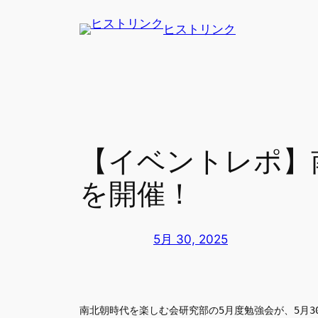
内
ヒストリンク
容
を
ス
キ
ッ
プ
【イベントレポ】
を開催！
5月 30, 2025
南北朝時代を楽しむ会研究部の5月度勉強会が、5月3