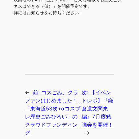
ネスはできる（仮）」を開催予定です。
詳細はお知らせをお待ちください！
←
前:
コスごみ、クラ
次:
【イベン
ファンはじめました！
トレポ】『鎌
「東海道53次+αコスプ
倉遺文関東
レ歴史ごみひろい」の
編』7月度勉
クラウドファンディン
強会を開催！
グ
→