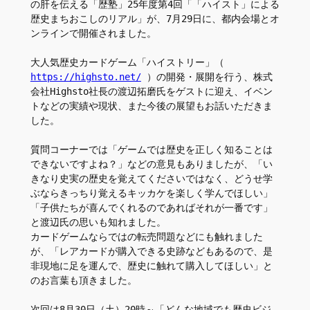
の肝を伝える「歴塾」25年度第4回「「ハイスト」による
歴史まちおこしのリアル」が、7月29日に、都内会場とオ
ンラインで開催されました。
大人気歴史カードゲーム「ハイストリー」（ 
https://highsto.net/
 ）の開発・展開を行う、株式
会社Highsto社長の渡辺拓磨氏をゲストに迎え、イベン
トなどの実績や現状、また今後の展望もお話いただきま
した。
質問コーナーでは「ゲームでは歴史を正しく知ることは
できないですよね？」などの意見もありましたが、「い
きなり史実の歴史を覚えてくださいではなく、どうせ学
ぶならきっちり覚えるキッカケを楽しく学んでほしい」
「子供たちが喜んでくれるのであればそれが一番です」
と渡辺氏の思いも知れました。
カードゲームならではの転売問題などにも触れました
が、「レアカードが購入できる史跡などもあるので、是
非現地に足を運んで、歴史に触れて購入してほしい」と
のお言葉も頂きました。
次回は8月30日（土）20時～「どんな地域でも歴史ビジ