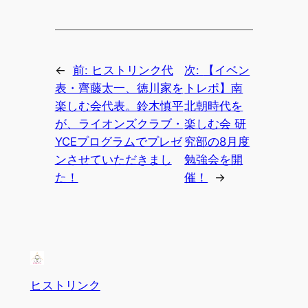
←
前:
ヒストリンク代
次:
【イベン
表・齊藤太一、徳川家を
トレポ】南
楽しむ会代表。鈴木慎平
北朝時代を
が、ライオンズクラブ・
楽しむ会 研
YCEプログラムでプレゼ
究部の8月度
ンさせていただきまし
勉強会を開
た！
催！
→
ヒストリンク