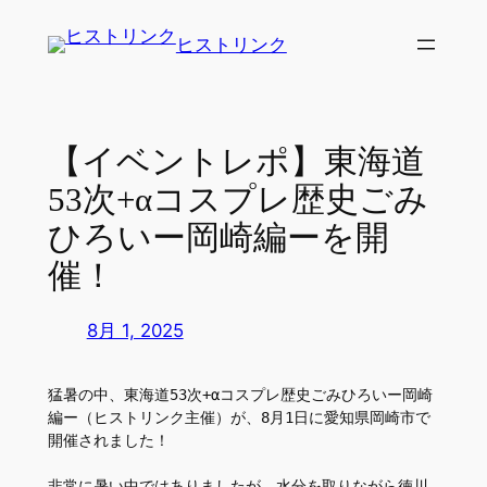
内
ヒストリンク
容
を
ス
キ
【イベントレポ】東海道
ッ
53次+αコスプレ歴史ごみ
プ
ひろいー岡崎編ーを開
催！
8月 1, 2025
猛暑の中、東海道53次+αコスプレ歴史ごみひろいー岡崎
編ー（ヒストリンク主催）が、8月1日に愛知県岡崎市で
開催されました！
非常に暑い中ではありましたが、水分を取りながら徳川