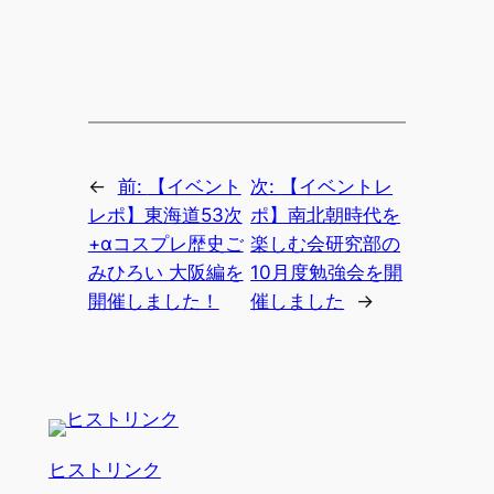
←
前:
【イベント
次:
【イベントレ
レポ】東海道53次
ポ】南北朝時代を
+αコスプレ歴史ご
楽しむ会研究部の
みひろい 大阪編を
10月度勉強会を開
開催しました！
催しました
→
ヒストリンク