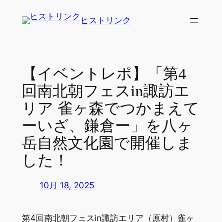
内
ヒストリンク
容
を
ス
キ
【イベントレポ】「第4
ッ
回南北朝フェスin諏訪エ
プ
リア 雀ヶ森でつかまえて
ーいざ、鎌倉ー」を八ヶ
岳自然文化園で開催しま
した！
10月 18, 2025
第4回南北朝フェスin諏訪エリア（原村）雀ヶ