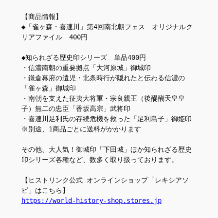
【商品情報】
◆「雀ヶ森・喜連川」第4回南北朝フェス　オリジナルク
リアファイル　400円
◆知られざる歴史印シリーズ　単品400円
・信濃南朝の重要拠点「大河原城」御城印
・鎌倉幕府の遺児・北条時行が隠れたと伝わる信濃の
「雀ヶ森」御城印
・南朝を支えた征夷大将軍・宗良親王（後醍醐天皇皇
子）無二の忠臣「香坂高宗」武将印
・喜連川足利氏の存続危機を救った「足利島子」御姫印
※別途、1商品ごとに送料がかかります
その他、大人気！御城印「下田城」ほか知られざる歴史
印シリーズ各種など、数多く取り扱っております。
【ヒストリンク公式 オンラインショップ「レキシアソ
ビ」はこちら】
https://world-history-shop.stores.jp