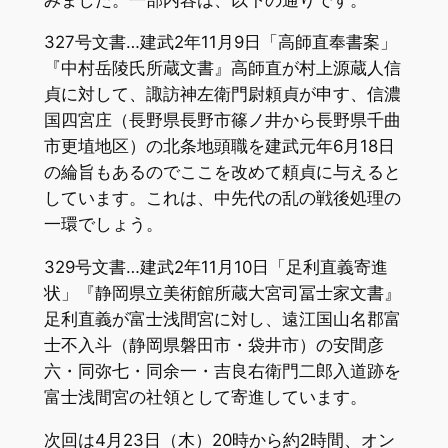
327号文書…建武2年11月9日「高師直奉書案」
『中村岳陵氏所蔵文書』高師直が村上源蔵人信
貞に対して、諏訪神左衛門尉頼貞が申す、信濃
国四宮庄（長野県長野市篠ノ井から長野県千曲
市更埴地区）の北条地頭職を建武元年6月18日
の綸旨もあるのでここを改めて頼貞に与えると
しています。これは、中先代の乱の戦後処理の
一環でしょう。
329号文書…建武2年11月10日「足利直義寄進
状」『静岡県立美術館所蔵大宮司冨士家文書』
足利直義が富士浅間宮に対し、遠江国山名郡富
士不入斗（静岡県磐田市・袋井市）の安間彦
六・同弥七・同余一・吉良右衛門二郎入道跡を
富士浅間宮の社領として寄進しています。
次回は4月23日（木）20時から約2時間、オン