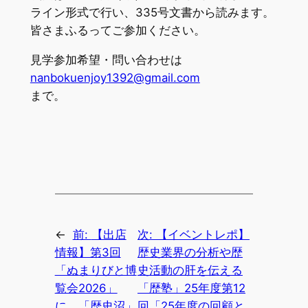
ライン形式で行い、335号文書から読みます。
皆さまふるってご参加ください。
見学参加希望・問い合わせは
nanbokuenjoy1392@gmail.com
まで。
←
前:
【出店
次:
【イベントレポ】
情報】第3回
歴史業界の分析や歴
「ぬまりびと博
史活動の肝を伝える
覧会2026」
「歴塾」25年度第12
に、「歴史沼」
回「25年度の回顧と