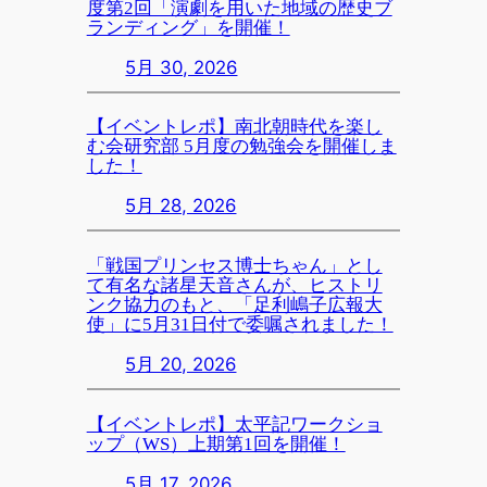
度第2回「演劇を用いた地域の歴史ブ
ランディング」を開催！
5月 30, 2026
【イベントレポ】南北朝時代を楽し
む会研究部 5月度の勉強会を開催しま
した！
5月 28, 2026
「戦国プリンセス博士ちゃん」とし
て有名な諸星天音さんが、ヒストリ
ンク協力のもと、「足利嶋子広報大
使」に5月31日付で委嘱されました！
5月 20, 2026
【イベントレポ】太平記ワークショ
ップ（WS）上期第1回を開催！
5月 17, 2026