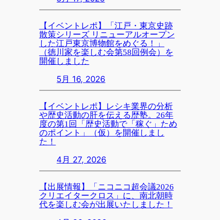
【イベントレポ】「江戸・東京史跡
散策シリーズ リニューアルオープン
した江戸東京博物館をめぐる！」
（徳川家を楽しむ会第58回例会）を
開催しました
5月 16, 2026
【イベントレポ】レシキ業界の分析
や歴史活動の肝を伝える歴塾。26年
度の第1回「歴史活動で「稼ぐ」ため
のポイント」（仮）を開催しまし
た！
4月 27, 2026
【出展情報】「ニコニコ超会議2026
クリエイタークロス」に、南北朝時
代を楽しむ会が出展いたしました！