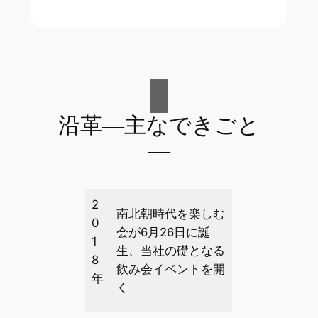
沿革―主なできごと
―
2
南北朝時代を楽しむ
0
会が6月26日に誕
1
生、当社の礎となる
8
飲み会イベントを開
年
く