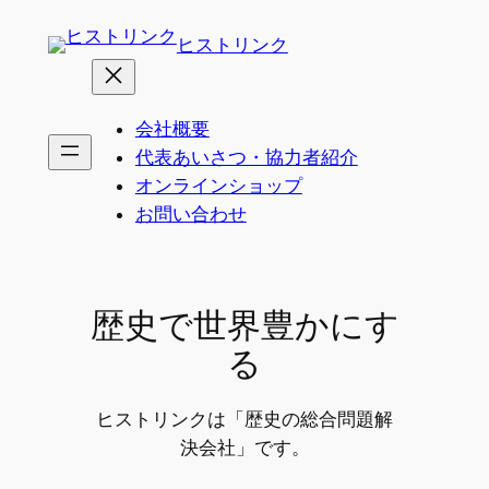
内
ヒストリンク
容
を
ス
会社概要
キ
代表あいさつ・協力者紹介
ッ
オンラインショップ
プ
お問い合わせ
歴史で世界豊かにす
る
ヒストリンクは「歴史の総合問題解
決会社」です。