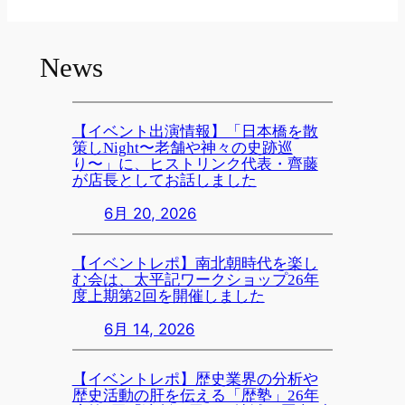
News
【イベント出演情報】「日本橋を散
策しNight〜老舗や神々の史跡巡
り〜」に、ヒストリンク代表・齊藤
が店長としてお話しました
6月 20, 2026
【イベントレポ】南北朝時代を楽し
む会は、太平記ワークショップ26年
度上期第2回を開催しました
6月 14, 2026
【イベントレポ】歴史業界の分析や
歴史活動の肝を伝える「歴塾」26年