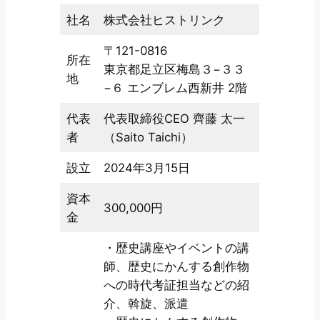
社名
株式会社ヒストリンク
〒121-0816
所在
東京都足立区梅島３−３３
地
−６ エンブレム西新井 2階
代表
代表取締役CEO 齊藤 太一
者
（Saito Taichi）
設立
2024年3月15日
資本
300,000円
金
・歴史講座やイベントの講
師、歴史にかんする創作物
への時代考証担当などの紹
介、斡旋、派遣