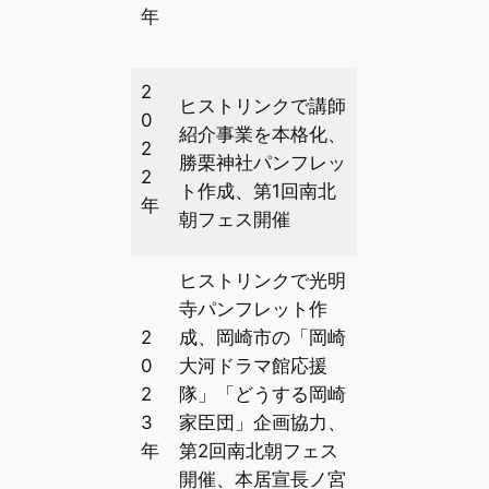
年
2
ヒストリンクで講師
0
紹介事業を本格化、
2
勝栗神社パンフレッ
2
ト作成、第1回南北
年
朝フェス開催
ヒストリンクで光明
寺パンフレット作
2
成、岡崎市の「岡崎
0
大河ドラマ館応援
2
隊」「どうする岡崎
3
家臣団」企画協力、
年
第2回南北朝フェス
開催、本居宣長ノ宮