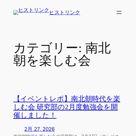
内
ヒストリンク
容
を
ス
キ
カテゴリー:
南北
ッ
プ
朝を楽しむ会
【イベントレポ】南北朝時代を楽
しむ会 研究部の2月度勉強会を開
催しました！
2月 27, 2026